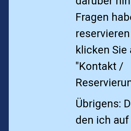
darüber hi
Fragen hab
reserviere
klicken Sie
"Kontakt /
Reservierun
Übrigens: D
den ich au